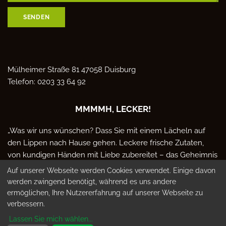
SENDEN
Mülheimer Straße 81
47058 Duisburg
Telefon:
0203 33 64 92
MMMMH, LECKER!
„Was wir uns wünschen? Dass Sie mit einem Lächeln auf
den Lippen nach Hause gehen. Leckere frische Zutaten,
von kundigen Händen mit Liebe zubereitet – das Geheimnis
der Thai-Küche liegt im Herzen. Mmmmh, lecker!“
Auf unserer Webseite werden Cookies verwendet. Einige davon
werden zwingend benötigt, während es uns andere
ermöglichen, Ihre Nutzererfahrung auf unserer Webseite zu
CHAT WILLIG
verbessern.
Lassen Sie mich wählen
...