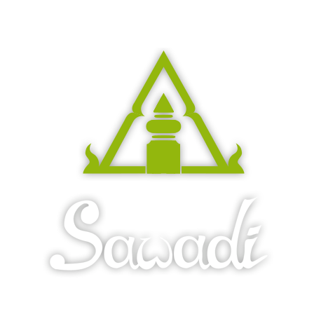
herb-Süßen original thailändischen Eistee? Wir verwöhnen
Sie nach allen Regeln der südost-asiatischen Kunst.