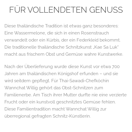
FÜR VOLLENDETEN GENUSS
Diese thailändische Tradition ist etwas ganz besonderes:
Eine Wassermelone, die sich in einen Rosenstrauch
verwandelt oder ein K
ü
rbis, der ein Federkleid bekommt.
Die traditionelle thail
ä
ndische Schnitzkunst „Kae Sa Luk“
macht aus frischem Obst und Gem
ü
se wahre Kunstwerke.
Nach der Überlieferung wurde diese Kunst vor etwa 700
Jahren am thailändischen K
ö
nigshof erfunden – und sie
wird seitdem gepflegt. Für Thai-Sawadi-Chefk
ö
chin
Wannchat Willig geh
ö
rt das Obst-Schnitzen zum
Familienerbe. Am Tisch ihrer Mutter durfte nie eine verzierte
Frucht oder ein kunstvoll geschnitztes Gemüse fehlen.
Diese Familientradition macht Wannchat Willig zur
überregional gefragten Schnitz-Künstlerin.